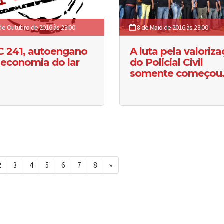
de Outubro de 2016 às 23:00
8 de Maio de 2016 às 23:00
C 241, autoengano
A luta pela valoriz
 economia do lar
do Policial Civil
somente começou
2
3
4
5
6
7
8
»