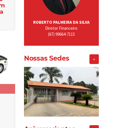
um
ta
ROBERTO PALMEIRA DA SILVA
Diretor Financeiro
(67) 99664-7115
Nossas Sedes
+