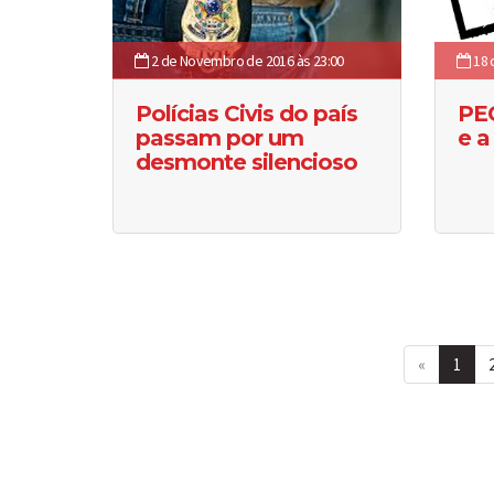
2 de Novembro de 2016 às 23:00
18 
Polícias Civis do país
PE
passam por um
e a
desmonte silencioso
«
1