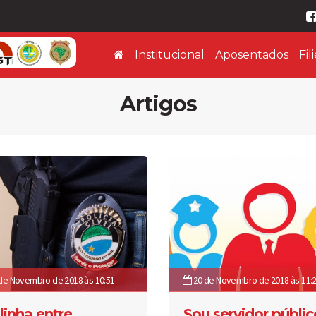
Institucional
Aposentados
Fil
Artigos
de Novembro de 2018 às 10:51
20 de Novembro de 2018 às 11:
linha entre
Sou servidor públic