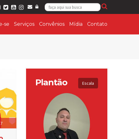
ie-se
Serviços
Convênios
Mídia
Contato
Plantão
Escala
27
o