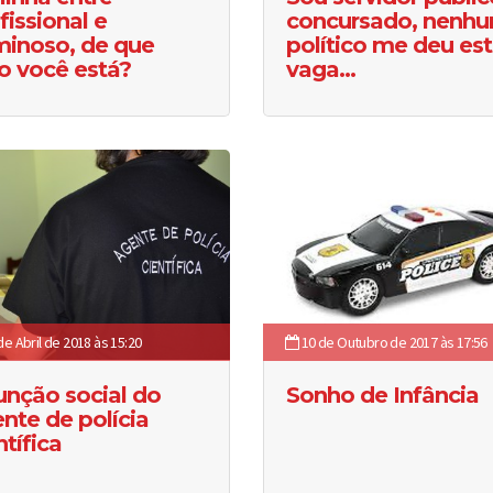
fissional e
concursado, nenh
minoso, de que
político me deu es
o você está?
vaga...
de Abril de 2018 às 15:20
10 de Outubro de 2017 às 17:56
unção social do
Sonho de Infância
nte de polícia
ntífica