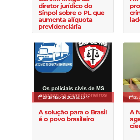
diretor jurídico do
pro
Sinpol sobre o PL que
cri
aumenta alíquota
lad
previdenciária
29 de Maio de 2018 às 10:44
25 
A solução para o Brasil
A f
é o povo brasileiro
age
cie