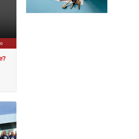
00
e?