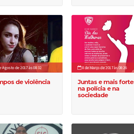
e Agosto de 2017 às 08:32
8 de Março de 2017 às 08:26
pos de violência
Juntas e mais forte
na polícia e na
sociedade