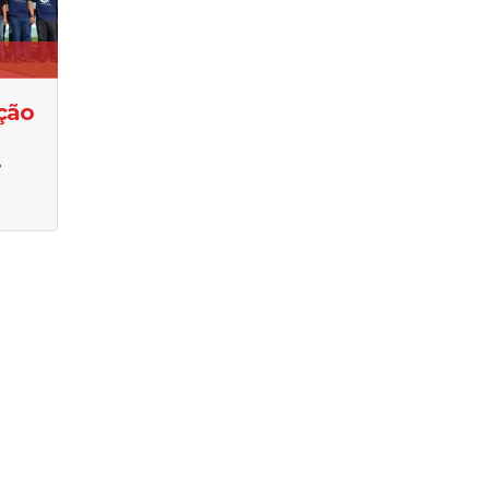
ação
.