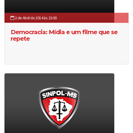
2 de Abril de 2014 às 23:00
Democracia: Mídia e um filme que se
repete