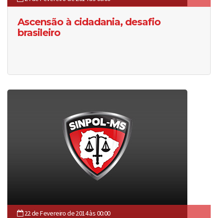
Ascensão à cidadania, desafio
brasileiro
22 de Fevereiro de 2014 às 00:00