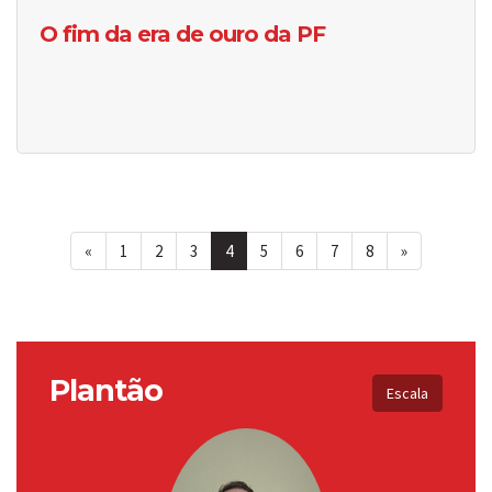
O fim da era de ouro da PF
«
1
2
3
4
5
6
7
8
»
Plantão
Escala