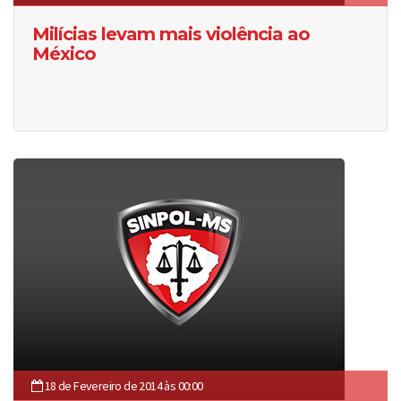
Milícias levam mais violência ao
México
18 de Fevereiro de 2014 às 00:00