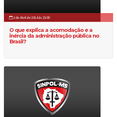
2 de Abril de 2014 às 23:00
O que explica a acomodação e a
inércia da administração pública no
Brasil?