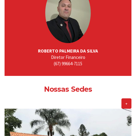
ROBERTO PALMEIRA DA SILVA
Diretor Financeiro
(67) 99664-7115
Nossas Sedes
+