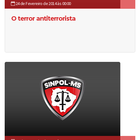
24 de Fevereiro de 2014 às 00:00
O terror antiterrorista