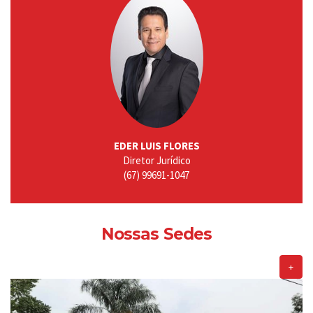
EDER LUIS FLORES
Diretor Jurídico
(67) 99691-1047
Nossas Sedes
+